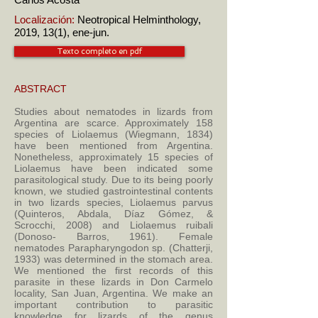
Localización:
Neotropical Helminthology,
2019, 13(1), ene-jun.
Texto completo en pdf
ABSTRACT
Studies about nematodes in lizards from
Argentina are scarce. Approximately 158
species of Liolaemus (Wiegmann, 1834)
have been mentioned from Argentina.
Nonetheless, approximately 15 species of
Liolaemus have been indicated some
parasitological study. Due to its being poorly
known, we studied gastrointestinal contents
in two lizards species, Liolaemus parvus
(Quinteros, Abdala, Díaz Gómez, &
Scrocchi, 2008) and Liolaemus ruibali
(Donoso- Barros, 1961). Female
nematodes Parapharyngodon sp. (Chatterji,
1933) was determined in the stomach area.
We mentioned the first records of this
parasite in these lizards in Don Carmelo
locality, San Juan, Argentina. We make an
important contribution to parasitic
knowledge for lizards of the genus