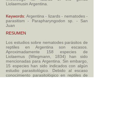
Liolaemusin Argentina.
Keywords:
Argentina - lizards - nematodes -
parasitism - Parapharyngodon sp. - San
Juan
RESUMEN
Los estudios sobre nematodes parásitos de
reptiles en Argentina son escasos.
Aproximadamente 158 especies de
Liolaemus (Wiegmann, 1834) han sido
mencionadas para Argentina. Sin embargo,
15 especies han sido indicados con algún
estudio parasitológico. Debido al escaso
conocimiento parasitológico en reptiles de
Argentina, se estudiaron los contenidos
gastrointestinales de dos especies de
lagartijas; Liolaemus parvus (Quinteros,
Abdala, Díaz Gómez, & Scrocchi, 2008) y
Liolaemus ruibali (DonosoBarros, 1961). Se
determinaron nemátodes hembras
Parapharyngodon sp. (Chatterji, 1933)
localizados en la región del estómago.
Mencionamos los primeros registros de
este parásito en estas lagartijas para la
localidad de la Reserva de Don Carmelo,