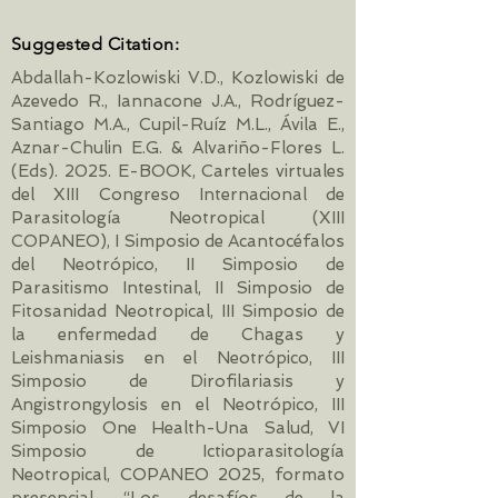
Suggested Citation:
Abdallah-Kozlowiski V.D., Kozlowiski de
Azevedo R., Iannacone J.A., Rodríguez-
Santiago M.A., Cupil-Ruíz M.L., Ávila E.,
Aznar-Chulin E.G. & Alvariño-Flores L.
(Eds). 2025. E-BOOK, Carteles virtuales
del XIII Congreso Internacional de
Parasitología Neotropical (XIII
COPANEO), I Simposio de Acantocéfalos
del Neotrópico, II Simposio de
Parasitismo Intestinal, II Simposio de
Fitosanidad Neotropical, III Simposio de
la enfermedad de Chagas y
Leishmaniasis en el Neotrópico, III
Simposio de Dirofilariasis y
Angistrongylosis en el Neotrópico, III
Simposio One Health-Una Salud, VI
Simposio de Ictioparasitología
Neotropical, COPANEO 2025, formato