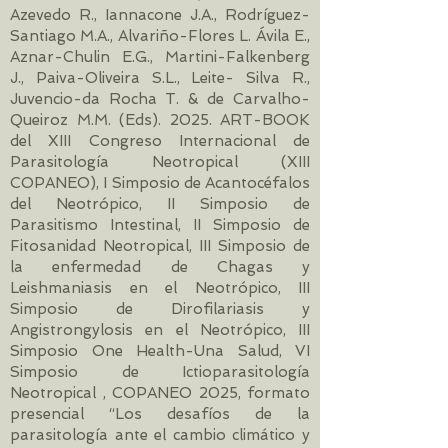
Azevedo R., Iannacone J.A., Rodríguez-
Santiago M.A., Alvariño-Flores L. Ávila E.,
Aznar-Chulin E.G., Martini-Falkenberg
J., Paiva-Oliveira S.L., Leite- Silva R.,
Juvencio-da Rocha T. & de Carvalho-
Queiroz M.M. (Eds). 2025. ART-BOOK
del XIII Congreso Internacional de
Parasitología Neotropical (XIII
COPANEO), I Simposio de Acantocéfalos
del Neotrópico, II Simposio de
Parasitismo Intestinal, II Simposio de
Fitosanidad Neotropical, III Simposio de
la enfermedad de Chagas y
Leishmaniasis en el Neotrópico, III
Simposio de Dirofilariasis y
Angistrongylosis en el Neotrópico, III
Simposio One Health-Una Salud, VI
Simposio de Ictioparasitología
Neotropical , COPANEO 2025, formato
presencial “Los desafíos de la
parasitología ante el cambio climático y