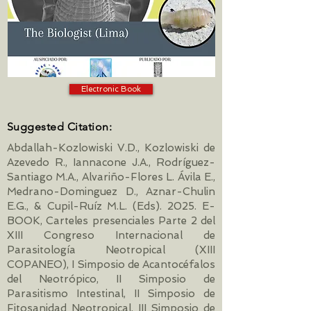
Electronic Book
Suggested Citation:
Abdallah-Kozlowiski V.D., Kozlowiski de
Azevedo R., Iannacone J.A., Rodríguez-
Santiago M.A., Alvariño-Flores L. Ávila E.,
Medrano-Dominguez D., Aznar-Chulin
E.G., & Cupil-Ruíz M.L. (Eds). 2025. E-
BOOK, Carteles presenciales Parte 2 del
XIII Congreso Internacional de
Parasitología Neotropical (XIII
COPANEO), I Simposio de Acantocéfalos
del Neotrópico, II Simposio de
Parasitismo Intestinal, II Simposio de
Fitosanidad Neotropical, III Simposio de