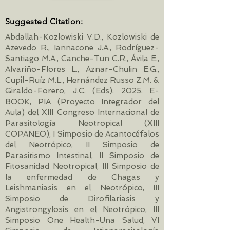
Suggested Citation:
Abdallah-Kozlowiski V.D., Kozlowiski de
Azevedo R., Iannacone J.A., Rodríguez-
Santiago M.A., Canche-Tun C.R., Ávila E.,
Alvariño-Flores L., Aznar-Chulin E.G.,
Cupil-Ruíz M.L., Hernández Russo Z.M. &
Giraldo-Forero, J.C. (Eds). 2025. E-
BOOK, PIA (Proyecto Integrador del
Aula) del XIII Congreso Internacional de
Parasitología Neotropical (XIII
COPANEO), I Simposio de Acantocéfalos
del Neotrópico, II Simposio de
Parasitismo Intestinal, II Simposio de
Fitosanidad Neotropical, III Simposio de
la enfermedad de Chagas y
Leishmaniasis en el Neotrópico, III
Simposio de Dirofilariasis y
Angistrongylosis en el Neotrópico, III
Simposio One Health-Una Salud, VI