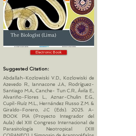
Electronic Book
Suggested Citation:
Abdallah-Kozlowiski V.D., Kozlowiski de
Azevedo R., Iannacone J.A., Rodríguez-
Santiago M.A., Canche- Tun C.R., Ávila E.,
Alvariño-Flores L., Aznar-Chulin E.G.,
Cupil-Ruíz M.L., Hernández Russo Z.M. &
Giraldo-Forero, J.C (Eds). 2025. A-
BOOK PIA (Proyecto Integrador del
Aula) del XIII Congreso Internacional de
Parasitología Neotropical (XIII
COPANEO), I Simposio de Acantocéfalos