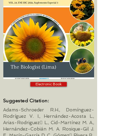
Electronic Book
Suggested Citation:
Adams-Schroeder R.H., Domínguez-
Rodríguez V. I., Hernández-Acosta L.,
Arias-Rodriguez􀀠 L., Cid-Martínez M. A.,
Hernández-Cobián M. A. Rosique-Gil J.
E., Marín-García D. C., Gómez􀀠 Rivera P.,