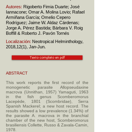
Autores:
Rigoberto Fimia Duarte; José
Iannacone; Omar A. Molina Lovio; Rafael
Armiñana García; Omelio Cepero
Rodríguez; Jaime W. Aldaz Cárdenas;
Jorge A. Pérez Bastida; Bárbara V. Roig
Boffill & Roberto J. Pavón Tornés
Localización:
Neotropical Helminthology,
2018,12(1), Jan-Jun.
Texto completo en pdf
ABSTRACT
This work reports the first record of the
monogenetic parasite Allopseudaxine
macrova (Unnithan, 1957) Yamaguti, 1963
in the fish genus Scomberomorus
Lacepède, 1801 (Scombridae), Serra
Spanish Mackerel; a new host record. The
results showed a low prevalence (1.34%) of
the parasite A. macrova in the branchial
chamber of the new host, Scomberomorus
brasiliensis Collette, Russo & Zavala-Camin,
1978.