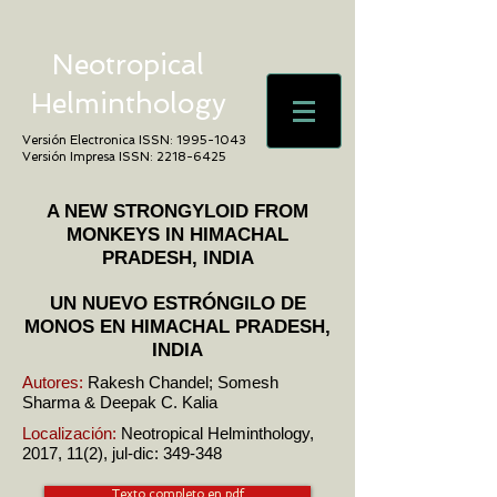
Neotropical
Helminthology
Versión Electronica ISSN:
1995-1043
Versión Impresa ISSN:
2218-6425
A NEW STRONGYLOID FROM
MONKEYS IN HIMACHAL
PRADESH, INDIA
UN NUEVO ESTRÓNGILO DE
MONOS EN HIMACHAL PRADESH,
INDIA
Autores:
Rakesh Chandel; Somesh
Sharma & Deepak C. Kalia
Localización:
Neotropical Helminthology,
2017, 11(2), jul-dic: 349-348
Texto completo en pdf