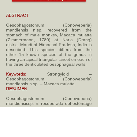
ABSTRACT
Oesophagostomum (Conoweberia)
mandiensis n.sp. recovered from the
stomach of male monkey, Macaca mulatta
(Zimmermann, 1780) at Narla (Drang)
district Mandi of Himachal Pradesh, India is
described. This species differs from the
other 15 known species of the genus in
having an apical triangular lancet on each of
the three denticulated oesophageal walls.
Keywords:
Strongyloid –
Oesophagostomum (Conoweberia)
mandiensis n.sp. – Macaca mulatta
RESUMEN
Oesophagostomum (Conoweberia)
mandiensissp. n. recuperada del estómago
del mono macho, Macaca mulatta
(Zimmermann, 1780) en el distrito de Narla
(Drang) Mandi de Himachal Pradesh, India
es descrita. Esta especie difiere de las otras
15 especies conocidas del género al tener
una lanceta triangular apical en cada una