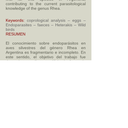
contributing to the current parasitological
knowledge of the genus Rhea.
Keywords:
coprological analysis – eggs –
Endoparasites – faeces – Heterakis – Wild
birds
RESUMEN
El conocimiento sobre endoparásitos en
aves silvestres del género Rhea en
Argentina es fragmentario e incompleto. En
este sentido, el objetivo del trabajo fue
determinar mediante análisis de fecas, la
presencia de huevos de endoparásitos en
Rhea tarapacensis Chubb, 1913
(Rheiformes: Rheidae) en una localidad de
la precordillera central de Argentina. Los
muestreos se realizaron en la Reserva Don
Carmelo, Departamento de Ullum, Provincia
de San Juan, en abril 2017. Se examinaron
un total de 9 heces frescas de ejemplares
adultos de R. tarapacensis. Se registró la
presencia de huevos del género Heterakis
sp. Este hallazgo parasitológico es el
primero para esta especie en Argentina,
contribuyendo al actual conocimiento
parasitológico del género Rhea.