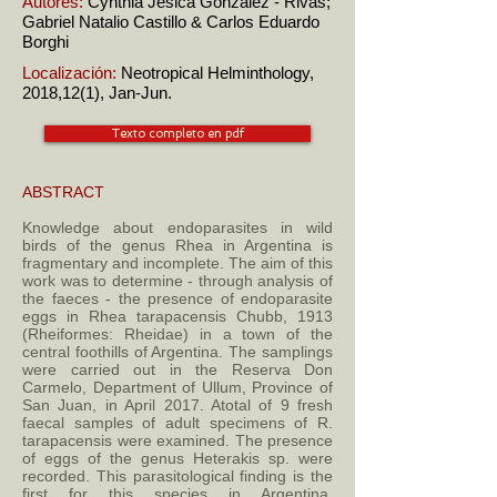
Autores:
Cynthia Jesica Gonzalez - Rivas;
Gabriel Natalio Castillo & Carlos Eduardo
Borghi
Localización:
Neotropical Helminthology,
2018,12(1), Jan-Jun.
Texto completo en pdf
ABSTRACT
Knowledge about endoparasites in wild
birds of the genus Rhea in Argentina is
fragmentary and incomplete. The aim of this
work was to determine - through analysis of
the faeces - the presence of endoparasite
eggs in Rhea tarapacensis Chubb, 1913
(Rheiformes: Rheidae) in a town of the
central foothills of Argentina. The samplings
were carried out in the Reserva Don
Carmelo, Department of Ullum, Province of
San Juan, in April 2017. Atotal of 9 fresh
faecal samples of adult specimens of R.
tarapacensis were examined. The presence
of eggs of the genus Heterakis sp. were
recorded. This parasitological finding is the
first for this species in Argentina,