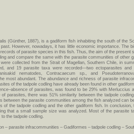
ralis (Günther, 1887), is a gadiform fish inhabiting the south of the 
 past. However, nowadays, it has little economic importance. The bio
 records of parasite species in this fish. Thus, the aim of the present 
ing and compare the same with the parasite communities of other ga
 were collected from the Strait of Magellan, Southern Chile, in 
zed, and 19 parasite taxa were recorded—two ectoparasites and
 anisakid nematodes, Contracaecum sp., and Pseudoterranov
he most abundant. The abundance and richness of parasite infraco
asites of the tadpole codling have already been found in other gadif
sence–absence of parasites, was found to be 29% with Merluccius a
of parasites, there was 51% similarity between the tadpole codling
s between the parasite communities among the fish analyzed can be a
of the tadpole codling and the other gadiform fish. In conclusion, 
ing that a small sample size was analyzed. Most of the parasite t
 to the tadpole codling.
on – parasite infracommunities – Gadiformes – tadpole codling – Sou