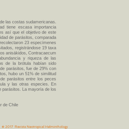
ur de las costas sudamericanas.
ad tiene escasa importancia
es así que el objetivo de este
unidad de parásitos, comparada
 recolectaron 23 especímenes
itados, registrándose 19 taxa
odos anisákidos, Contracaecum
abundancia y riqueza de las
os de la brótula habían sido
 de parásitos, fue de 29% con
itos, hubo un 51% de similitud
 de parásitos entre los peces
tula y las otras especies. En
 parásitos. La mayoría de los
r de Chile
© 2017 Revista Neotropical Helminthology