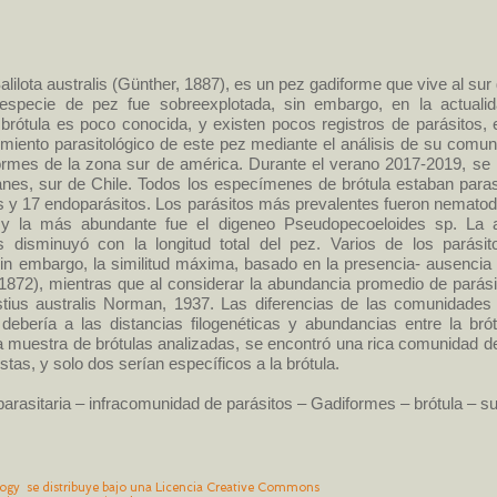
Salilota australis (Günther, 1887), es un pez gadiforme que vive al s
specie de pez fue sobreexplotada, sin embargo, en la actualid
brótula es poco conocida, y existen pocos registros de parásitos, 
cimiento parasitológico de este pez mediante el análisis de su com
ormes de la zona sur de américa. Durante el verano 2017-2019, se
nes, sur de Chile. Todos los especímenes de brótula estaban paras
tos y 17 endoparásitos. Los parásitos más prevalentes fueron nemat
 y la más abundante fue el digeneo Pseudopecoeloides sp. La 
s disminuyó con la longitud total del pez. Varios de los parásit
Sin embargo, la similitud máxima, basado en la presencia- ausencia
 1872), mientras que al considerar la abundancia promedio de parás
stius australis Norman, 1937. Las diferencias de las comunidades
ebería a las distancias filogenéticas y abundancias entre la bró
a muestra de brótulas analizadas, se encontró una rica comunidad de
stas, y solo dos serían específicos a la brótula.
arasitaria – infracomunidad de parásitos – Gadiformes – brótula – su
ogy se distribuye bajo una
Licencia Creative Commons