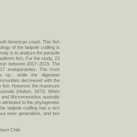
South American coast. This fish
logy of the tadpole codling is
study is to analyze the parasite
diform fish. For the study, 23
summer between 2017–2019. The
 17 endoparasites. The most
a sp., while the digenean
mmunities decreased with the
orm fish. However, the maximum
ustralis (Hutton, 1872). When
 and Micromesistius australis
ttributed to the phylogenetic
the tadpole codling has a rich
axa were generalists, and two
thern Chile