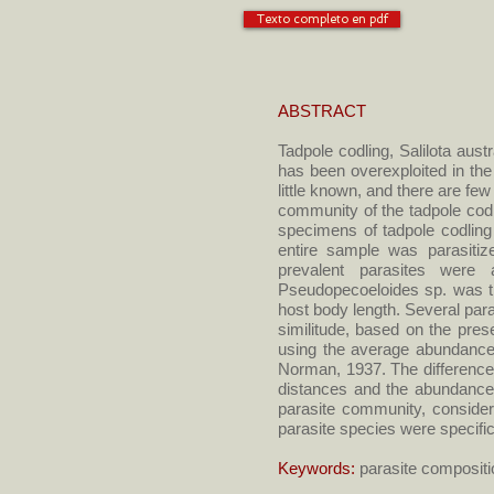
Texto completo en pdf
ABSTRACT
Tadpole codling, Salilota aust
has been overexploited in the
little known, and there are few
community of the tadpole codl
specimens of tadpole codling
entire sample was parasiti
prevalent parasites were
Pseudopecoeloides sp. was t
host body length. Several par
similitude, based on the pre
using the average abundance 
Norman, 1937. The difference
distances and the abundances 
parasite community, consider
parasite species were specific
Keywords:
parasite compositi