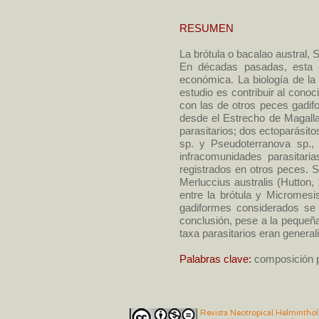
RESUMEN
La brótula o bacalao austral, 
En décadas pasadas, esta e
económica. La biología de la 
estudio es contribuir al cono
con las de otros peces gadif
desde el Estrecho de Magalla
parasitarios; dos ectoparási
sp. y Pseudoterranova sp.,
infracomunidades parasitaria
registrados en otros peces. 
Merluccius australis (Hutton,
entre la brótula y Micromesi
gadiformes considerados se d
conclusión, pese a la pequeñ
taxa parasitarios eran generali
Palabras clave:
composición p
Revista Neotropical Helminthol